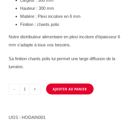
Largeur : 300 mm
Hauteur : 300 mm
Matière : Plexi incolore en 6 mm
Finition : chants polis
Notre distributeur alimentaire en plexi incolore d’épaisseur 6
mm s’adapte à tous vos besoins.
Sa finition chants polis lui permet une large diffusion de la
lumière.
AJOUTER AU PANIER
quantité
de
Distributeur
alimentaire
UGS :
HODAIN001
à