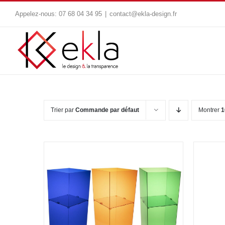
Passer
Appelez-nous:
07 68 04 34 95
|
contact@ekla-design.fr
au
contenu
Trier par
Commande par défaut
Montrer
1