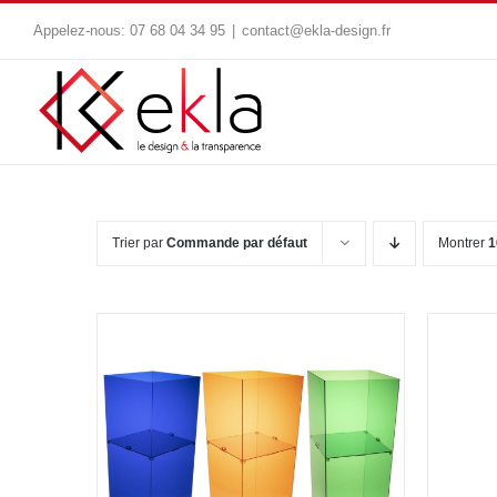
Passer
Appelez-nous:
07 68 04 34 95
|
contact@ekla-design.fr
au
contenu
Trier par
Commande par défaut
Montrer
1