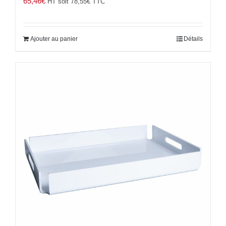
65,46
€
HT soit
78,55
€
TTC
Ajouter au panier
Détails