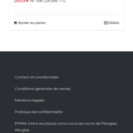
189,00
€
HT soit
226,80
€
TTC
Ajouter au panier
Détails
Contact et coordonnées
Conditions générales de ventes
Mentions légales
Politique de confidentialité
PMMA (verre acrylique) connu sous les noms de Plexiglas,
Altuglas