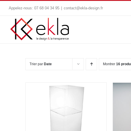
Passer
Appelez-nous:
07 68 04 34 95
|
contact@ekla-design.fr
au
contenu
Trier par
Date
Montrer
16 produ