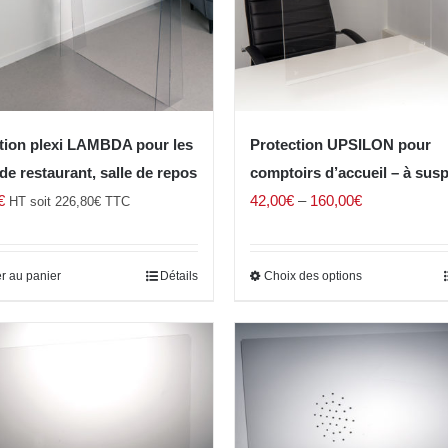
tion plexi LAMBDA pour les
Protection UPSILON pour
de restaurant, salle de repos
comptoirs d’accueil – à sus
€
42,00
€
–
160,00
€
HT soit
226,80
€
TTC
r au panier
Détails
Choix des options